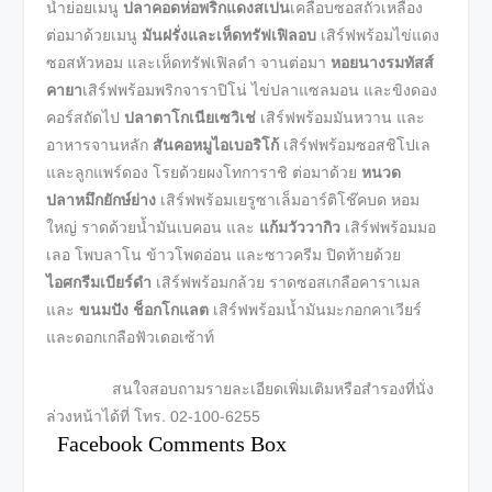
น้ำย่อยเมนู
ปลาคอดห่อพริกแดงสเปน
เคลือบซอสถั่วเหลือง
ต่อมาด้วยเมนู
มันฝรั่งและเห็ดทรัฟเฟิลอบ
เสิร์ฟพร้อมไข่แดง
ซอสหัวหอม และเห็ดทรัฟเฟิลดำ จานต่อมา
หอยนางรมทัสส์
คายา
เสิร์ฟพร้อมพริกจาราปิโน่ ไข่ปลาแซลมอน และขิงดอง
คอร์สถัดไป
ปลาตาโกเนียเซวิเช่
เสิร์ฟพร้อมมันหวาน และ
อาหารจานหลัก
สันคอหมูไอเบอริโก้
เสิร์ฟพร้อมซอสชิโปเล
และลูกแพร์ดอง โรยด้วยผงโทการาชิ ต่อมาด้วย
หนวด
ปลาหมึกยักษ์ย่าง
เสิร์ฟพร้อมเยรูซาเล็มอาร์ติโช๊คบด หอม
ใหญ่ ราดด้วยน้ำมันเบคอน และ
แก้มวัววากิว
เสิร์ฟพร้อมมอ
เลอ โพบลาโน ข้าวโพดอ่อน และซาวครีม ปิดท้ายด้วย
ไอศกรีมเบียร์ดำ
เสิร์ฟพร้อมกล้วย ราดซอสเกลือคาราเมล
และ
ขนมปัง ช็อกโกแลต
เสิร์ฟพร้อมน้ำมันมะกอกคาเวียร์
และดอกเกลือฟัวเดอเซ้าท์
สนใจสอบถามรายละเอียดเพิ่มเติมหรือสำรองที่นั่ง
ล่วงหน้าได้ที่ โทร. 02-100-6255
Facebook Comments Box