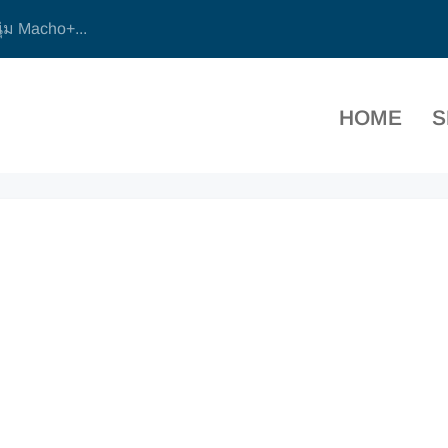
ุ่ม Macho+...
HOME
S