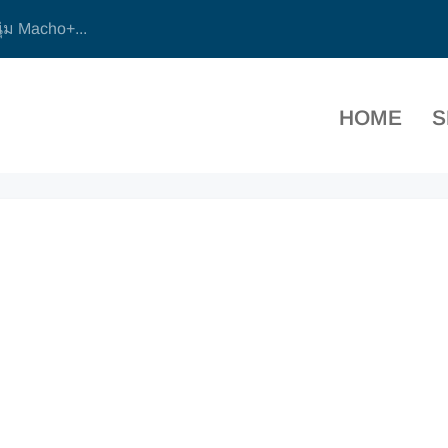
ุ่ม Macho+...
HOME
S