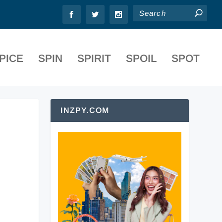
PICE
SPIN
SPIRIT
SPOIL
SPOT
INZPY.COM