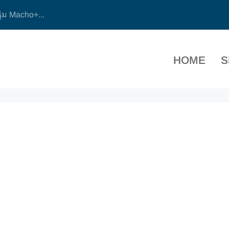
ุ่ม Macho+...
HOME
S