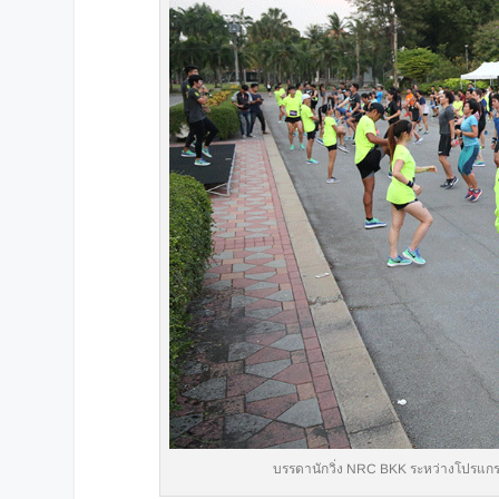
บรรดานักวิ่ง NRC BKK ระหว่างโปรแกร