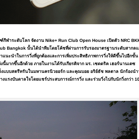
ัณฑ์กีฬาระดับโลก จัดงาน
Nike+ Run Club Open House เปิดตัว NRC BK
Club Bangkok นั้นได้นำทีมโดยโค้ชที่ผ่านการรับรองมาตรฐานระดับสากล
คำแนะนำในการวิ่งที่ถูกต้องและการเพิ่มประสิทธิภาพการวิ่งให้ดีขึ้นไปอีกขั้น 
ห่งนี้มากขึ้นอีกด้วย ภายในงานได้รับเกียรติจาก มร. เซดดริค เฮอร์นานเดซ
รวิ่งแบบสตรีทรันในมหานครนิวยอร์ก และคุณบอย อริย์ธัช พลตาล นักร้องนำ
ร้างแรงบันดาลใจโดยแชร์ประสบการณ์การวิ่ง และร่วมวิ่งไปกับนักวิ่งกว่า 1