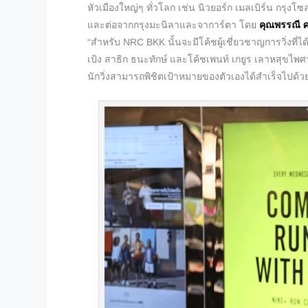
หัวเมืองใหญ่ๆ ทั่วโลก เช่น นิวยอร์ก เมลเบิร์น กรุง
และต่อจากกรุงมะนิลาและจาการ์ตา โดย
คุณ
พรรณี ศ
“สำหรับ NRC BKK นั้นจะมีโค้ชผู้เชี่ยวชาญการวิ่งที
เป้ง สาธิก ธนะทักษ์ และโค้ชเพนท์ เกยูร เลาหสุขไพศา
นักวิ่งสามารถพิชิตเป้าหมายของตัวเองได้สำเร็จไปด้วย