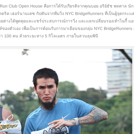
Club Open House คือการได้รับเกียรติจากคุณบอย อริย์ธัช พลตาล นัก
ริค เฮอร์นานเดซ กัปตันจากทีมวิ่ง NYC BridgeRunners ที่เป็นผู้จุดกระแ
ยต่างได้พูดคุยและแชร์ประสบการณ์การวิ่ง และแลกเปลี่ยนรองเท้าไนกี้ แอร
ล์ของตัวเอง เพื่อเป็นการต้อนรับการมาเยือนของกลุ่ม NYC BridgeRunners ส
่งกว่า 100 คน ด้วยระยะทาง 5 กิโลเมตร ภายในสวนลุมพินี