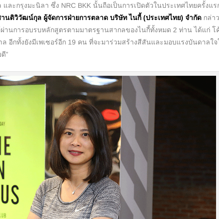
โซล และกรุงมะนิลา ซึ่ง NRC BKK นั้นถือเป็นการเปิดตัวในประเทศไทยครั้งแร
านติวิวัฒน์กุล ผู้จัดการฝ่ายการตลาด บริษัท ไนกี้ (ประเทศไทย) จำกัด
กล่าว
่ได้ผ่านการอบรบหลักสูตรตามมาตรฐานสากลของไนกี้ทั้งหมด 2 ท่าน ได้แก่ โ
ล อีกทั้งยังมีเพเซอร์อีก 19 คน ที่จะมาร่วมสร้างสีสันและมอบแรงบันดาลใจ
ดี”