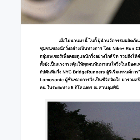
เมื่อไม่นานมานี้ ไนกี้ ผู้นำนวัตกรรมผลิตภ
ชุมชนของนักวิ่งอย่างเป็นทางการ โดย Nike+ Run 
กลุ่มเพเซอร์เพื่อคอยดูแลนักวิ่งอย่างใกล้ชิด รวมถึงให้
ทั้งยังเป็นแรงกระตุ้นให้ทุกคนหันมาสนใจวิ่งในเมืองแ
กัปตันทีมวิ่ง
NYC BridgeRunners ผู้ริเริ่มเทรนด์กา
Lomosonic ผู้ชื่นชอบการวิ่งเป็นชีวิตจิตใจ มาร่วมส
คน ในระยะทาง 5 กิโลเมตร ณ สวนลุมพินี