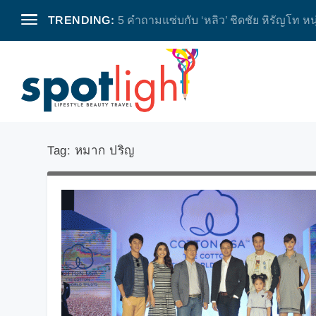
TRENDING:
5 คำถามแซ่บกับ ‘หลิว’ ชิดชัย หิรัญโท หน
Tag:
หมาก ปริญ