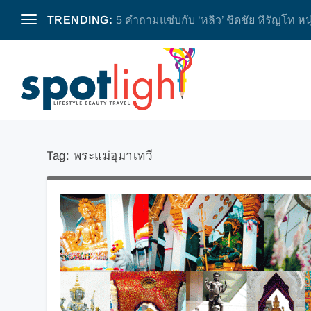
TRENDING:
5 คำถามแซ่บกับ ‘หลิว’ ชิดชัย หิรัญโท หน
Tag:
พระแม่อุมาเทวี