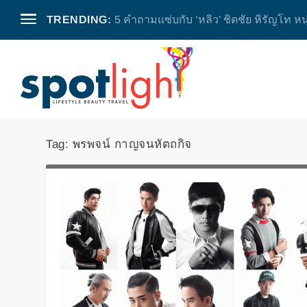
TRENDING:
5 คำถามแซ่บกับ ‘หลิว’ ชิดชัย หิรัญโท หน
Tag:
พรพจน์ กาญจนหัตถกิจ