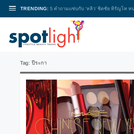
TRENDING:
5 คำถามแซ่บกับ ‘หลิว’ ชิดชัย หิรัญโท หน
Tag:
ปีระกา