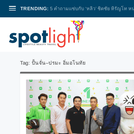
TRENDING:
5 คำถามแซ่บกับ ‘หลิว’ ชิดชัย หิรัญโท หน
Tag:
ปั้นจั่น–ปรมะ อิ่มอโนทัย