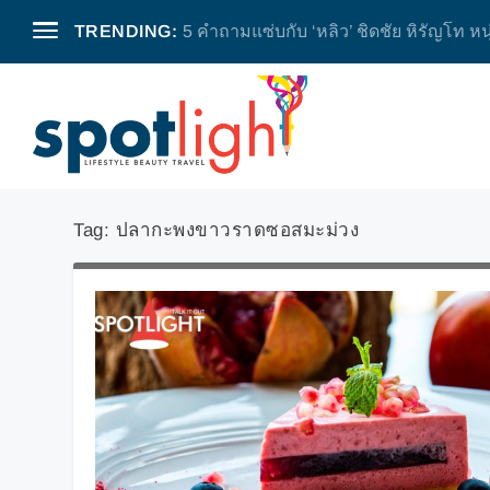
TRENDING:
5 คำถามแซ่บกับ ‘หลิว’ ชิดชัย หิรัญโท หน
Tag:
ปลากะพงขาวราดซอสมะม่วง