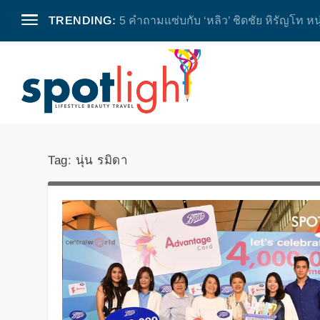
TRENDING:
5 คำถามแซ่บกับ ‘หลิว’ ชิดชัย หิรัญโท หน
Tag:
นุ่น รมิดา