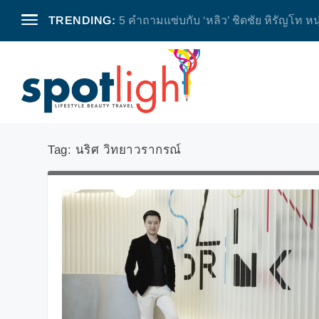
TRENDING:
5 คำถามแซ่บกับ ‘หลิว’ ชิดชัย หิรัญโท หน
Tag:
นริศ วิทยาวรากรณ์