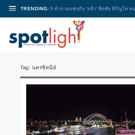
TRENDING:
5 คำถามแซ่บกับ ‘หลิว’ ชิดชัย หิรัญโท หน
Tag:
นครซิดนีย์