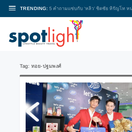
TRENDING:
5 คำถามแซ่บกับ ‘หลิว’ ชิดชัย หิรัญโท หน
Tag:
ทอย-ปฐมพงศ์