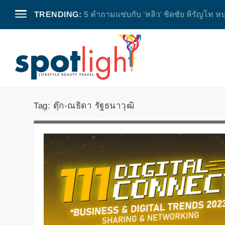
TRENDING:
5 คำถามแซ่บกับ ‘หลิว’ ชิดชัย หิรัญโท หน
Tag:
ตุ๊ก-ณธิดา รัฐธนาวุฒิ