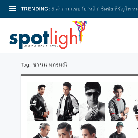
TRENDING:
5 คำถามแซ่บกับ ‘หลิว’ ชิดชัย หิรัญโท หน
Tag:
ชานน มกรมณี