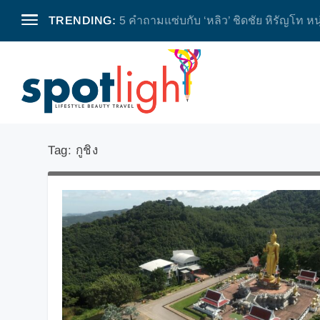
TRENDING:
5 คำถามแซ่บกับ ‘หลิว’ ชิดชัย หิรัญโท หน
Tag:
กูชิง