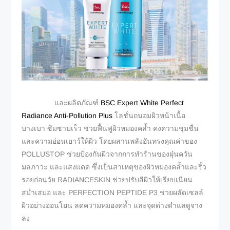
และผลิตภัณฑ์
BSC Expert White Perfect
Radiance Anti-Pollution Plus
โลชั่นถนอมผิวหน้าเนื้อ
บางเบา ซึมซาบเร็ว ช่วยฟื้นฟูผิวหมองคล้ำ คงความชุ่มชื่น
และความอ่อนเยาว์ให้ผิว โดยผสานพลังอันทรงคุณค่าของ
POLLUSTOP ช่วยป้องกันผิวจากการทำร้านของฝุ่นควัน
มลภาวะ และแสงแดด ซึ่งเป็นสาเหตุของผิวหมองคล้ำและริ้ว
รอยก่อนวัย RADIANCESKIN ช่วยปรับสีผิวให้เรียบเนียน
สม่ำเสมอ และ PERFECTION PEPTIDE P3 ช่วยผลัดเซลล์
ผิวอย่างอ่อนโยน ลดความหมองคล้ำ และจุดด่างดำแลดูจาง
ลง