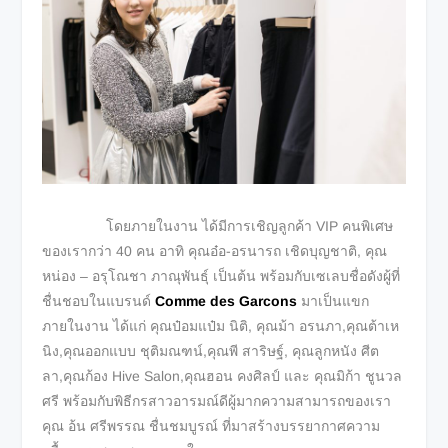
โดยภายในงาน ได้มีการเชิญลูกค้า VIP คนพิเศษ
ของเรากว่า 40 คน อาทิ คุณอ๋อ-อรนารถ เชิดบุญชาติ, คุณ
หน่อง – อรุโณชา ภาณุพันธุ์ เป็นต้น พร้อมกับเซเลบชื่อดังผู้ที่
ชื่นชอบในแบรนด์
Comme des Garcons
มาเป็นแขก
ภายในงาน ได้แก่ คุณป๋อมแป๋ม นิติ, คุณม้า อรนภา,คุณต้าเห
นิง,คุณออกแบบ ชุติมณฑน์,คุณพี สาริษฐ์, คุณลูกหนัง ศีต
ลา,คุณก้อง Hive Salon,คุณฮอน คงศิลป์ และ คุณมิก้า ชูนวล
ศรี พร้อมกับพิธีกรสาวอารมณ์ดีผู้มากความสามารถของเรา
คุณ อ้น ศรีพรรณ ชื่นชมบูรณ์ ที่มาสร้างบรรยากาศความ