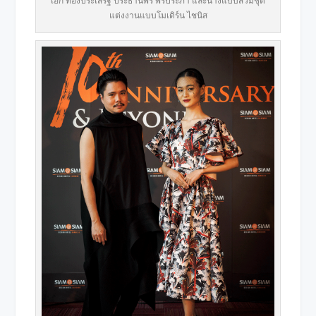
เอก ทองประเสริฐ ประธานพร พรประภา และนางแบบสวมชุด
แต่งงานแบบโมเดิร์น ไชนิส