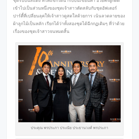
ชุดริบบิ้นสีแดง ที่ให้แขกได้นำริบบิ้นเขียนคำ อวยพรผูกติด
เข้าไปเป็นส่วนหนึ่งของชุดเจ้าสาวตัดสลับกับชุดอัฟเตอร์
ปาร์ตี้ที่เปลี่ยนลุคให้เจ้าสาวดูสดใสด้วยการ เน้นลวดลายของ
ผ้าลูกไม้เป็นหลัก เรียกได้ว่าทั้งสองชุดได้ฉีกกฏเดิมๆ ที่ว่าด้วย
เรื่องของชุดเจ้าสาวจนหมดสิ้น
ประคุณ พรประภา ประณัย ประธานวงศ์ พรประภา