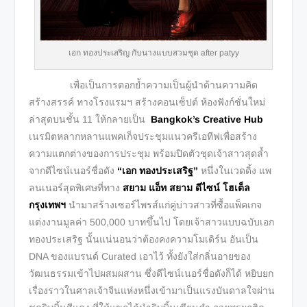
เอก ทองประเสริญ กับนางแบบสวมชุด after patyy
เพื่อเป็นการตอกย้ำความเป็นผู้นำด้านความคิด
สร้างสรรค์ ทางโรงแรมฯ สร้างคอนเซ็ปต์ ห้องฟังก์ชั่นใหม่
ล่าสุดบนชั้น 11 ให้กลายเป็น
Bangkok’s Creative Hub
เนรมิตหลากหลานแพคเก็จประชุมแนวครีเอทีฟเพื่อสร้าง
ความแตกต่างของการประชุม พร้อมปิดตัวชุดเจ้าสาวสุดล้ำ
จากดีไซน์เนอร์ชื่อดัง
“เอก ทองประเสริฐ”
หนึ่งในเวดดิ้ง แพ
ลนเนอร์สุดพิเศษที่ทาง
สยาม แอ็ท สยาม ดีไซน์ โฮเต็ล
กรุงเทพฯ
นำมาสร้างเซอร์ไพรส์แก่คู่บ่าวสาวที่ซื้อแพ็คเกจ
แต่งงานมูลค่า 500,000 บาทขึ้นไป โดยเจ้าสาวแบบฉบับเอก
ทองประเสริฐ นั้นแน่นอนว่าต้องคงความโมเดิร์น อันเป็น
DNA ของแบรนด์ Curated เอาไว้ ทั้งยังใส่กลิ่นอายของ
วัฒนธรรมเข้าไปผสมผสาน ซึ่งดีไซน์เนอร์ชื่อดังก็ได้ หยิบยก
เรื่องราวในศาลเจ้าจีนแห่งหนึ่งเข้ามาเป็นแรงบันดาลใจผ่าน