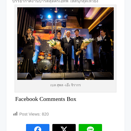
บรรยากาศงานปาร์ตี้สุดครีเอทีฟ ให้สนุกสุดเหวี่ยง
เบล สุพล -เอ๊ะ จิรากร
Facebook Comments Box
Post Views:
820