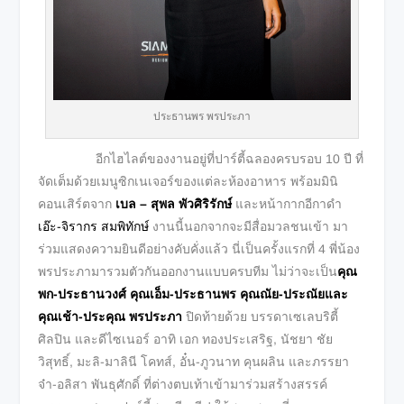
ประธานพร พรประภา
อีกไฮไลต์ของงานอยู่ที่ปาร์ตี้ฉลองครบรอบ 10 ปี ที่
จัดเต็มด้วยเมนูซิกเนเจอร์ของแต่ละห้องอาหาร พร้อมมินิ
คอนเสิร์ตจาก
เบล – สุพล พัวศิริรักษ์
และหน้ากากอีกาดำ
เอ๊ะ-จิรากร สมพิทักษ์
งานนี้นอกจากจะมีสื่อมวลชนเข้า มา
ร่วมแสดงความยินดีอย่างคับคั่งแล้ว นี่เป็นครั้งแรกที่ 4 พี่น้อง
พรประภามารวมตัวกันออกงานแบบครบทีม ไม่ว่าจะเป็น
คุณ
พก-ประธานวงศ์ คุณเอ็ม-ประธานพร คุณณัย-ประณัยและ
คุณเช้า-ประคุณ พรประภา
ปิดท้ายด้วย บรรดาเซเลบริตี้
ศิลปิน และดีไซเนอร์ อาทิ เอก ทองประเสริฐ, นัชยา ชัย
วิสุทธิ์, มะลิ-มาลินี โคทส์, อั๋น-ภูวนาท คุนผลิน และภรรยา
จ๋า-อลิสา พันธุศักดิ์ ที่ต่างตบเท้าเข้ามาร่วมสร้างสรรค์