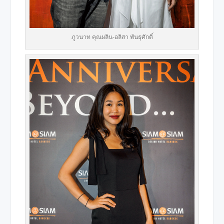
ภูวนาท คุณผลิน-อลิสา พันธุศักดิ์