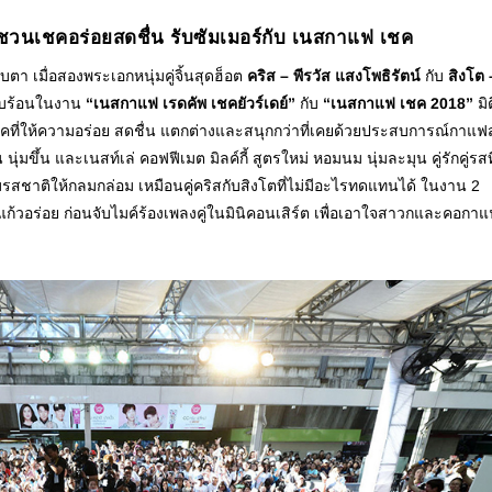
 ชวนเชคอร่อยสดชื่น รับซัมเมอร์กับ เนสกาแฟ เชค
มื่อสองพระเอกหนุ่มคู่จิ้นสุดฮ็อต
คริส – พีรวัส แสงโพธิรัตน์
กับ
สิงโต 
ดับร้อนในงาน
“เนสกาแฟ เรดคัพ เชคยัวร์เดย์”
กับ
“เนสกาแฟ เชค
2018”
มิ
คที่ให้ความอร่อย สดชื่น แตกต่างและสนุกกว่าที่เคยด้วยประสบการณ์กาแ
ขึ้น และเนสท์เล่ คอฟฟีเมต มิลค์กี้ สูตรใหม่ หอมนม นุ่มละมุน คู่รักคู่รสที
มรสชาติให้กลมกล่อม เหมือนคู่คริสกับสิงโตที่ไม่มีอะไรทดแทนได้
ในงาน 2
นแก้วอร่อย ก่อนจับไมค์ร้องเพลงคู่ในมินิคอนเสิร์ต เพื่อเอาใจสาวกและคอกา