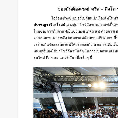
ของมันต้องเชค! คริส – สิงโต
ไอร้อนช่วงซัมเมอร์เปลี่ยนเป็นไอเลิฟในพริบตา เ
ปราชญา เรืองโรจน์
ควงคู่มาโชว์ลีลาเชคกาแฟเย็น
ใหม่ของการดื่มกาแฟเย็นชงเองสไตล์คาเฟ่
ด้วยการเช
จากเนสกาแฟ เรดคัพ ผสมกาแฟคั่วบดละเอียด หอมขึ้น นุ่ม
จะร่วมกันรังสรรค์กาแฟให้อร่อยลงตัว ด้วยการเติมเต็
หนุ่มคู่จิ้นยังได้มาโชว์ลีลามันส์ๆ ในการเชคกาแฟเย็
รุ่นใหม่ ที่สยามสแควร์ วัน เมื่อเร็วๆ นี้