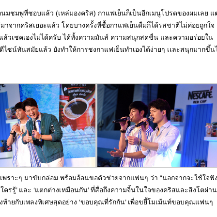
กนมชมพูที่ชอบแล้ว (เหล่มองคริส) กาแฟเย็นก็เป็นอีกเมนูโปรด
ของผมเลย แต
ากคริสเยอะแล้ว โดยบางครั้งที่ซื้อกาแฟเย็นดื่มก็ได้รสชาติไม่ค่อยถูกใจ
้วเชคเองไม่ได้ครับ ได้ทั้ง
ความมันส์ ความสนุกสดชื่น และความอร่อยใน
ีไซน์
ทันสมัยแล้ว ยังทำให้การชงกาแฟเย็นทำเองได้ง่ายๆ เเละสนุกมากขึ้น
ๆ มาขับกล่อม พร้อมอ้อนขอตัวช่วยจากแฟนๆ ว่า “นอกจากจะใช้ใจฟั
ีใครรู้’ และ ‘แตกต่างเหมือนกัน’ ที่สื่อถึงความจิ้นในใจของคริสและสิงโตผ่า
้ายกับเพลงพิเศษสุดอย่าง ‘ขอบคุณที่รักกัน’ เพื่อขยี้โมเม้นท์ขอบคุณแฟนๆ