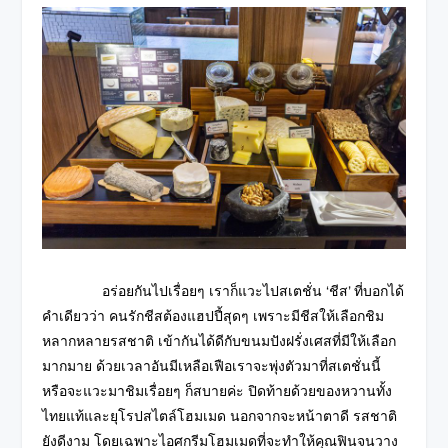
อร่อยกันไปเรื่อยๆ เราก็แวะไปสเตชั่น ‘ชีส’ ที่บอกได้
คำเดียวว่า คนรักชีสต้องแฮปปี้สุดๆ เพราะมีชีสให้เลือกชิม
หลากหลายรสชาติ เข้ากันได้ดีกับขนมปังฝรั่งเศสที่มีให้เลือก
มากมาย ด้วยเวลาอันมีเหลือเฟือเราจะพุ่งตัวมาที่สเตชั่นนี้
หรือจะแวะมาชิมเรื่อยๆ ก็สบายค่ะ ปิดท้ายด้วยของหวานทั้ง
ไทยแท้และยุโรปสไตล์โฮมเมด นอกจากจะหน้าตาดี รสชาติ
ยังดีงาม โดยเฉพาะไอศกรีมโฮมเมดที่จะทำให้คุณฟินจนวาง