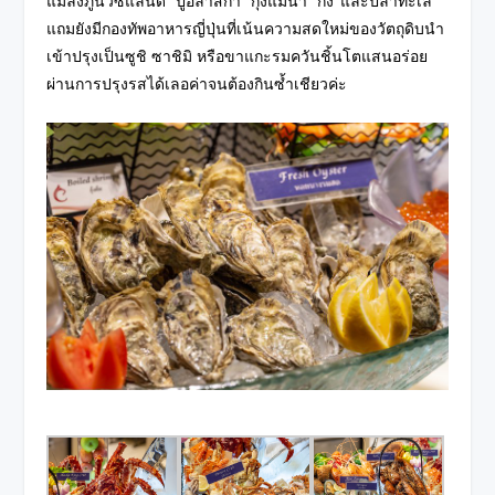
แมลงภู่นิวซีแลนด์’ ‘ปูอลาสก้า’ ‘กุ้งแม่น้ำ’ ‘กั้ง’ และปลาทะเล
แถมยังมีกองทัพอาหารญี่ปุ่นที่เน้นความสดใหม่ของวัตถุดิบนำ
เข้าปรุงเป็นซูชิ ซาชิมิ หรือขาแกะรมควันชิ้นโตแสนอร่อย
ผ่านการปรุงรสได้เลอค่าจนต้องกินซ้ำเชียวค่ะ