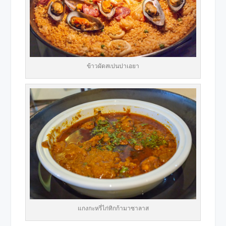
ข้าวผัดสเปนปาเอยา
แกงกะหรี่ไก่ทิกก้ามาซาลาส