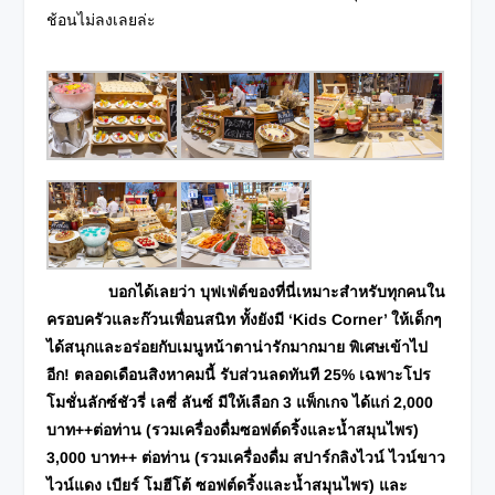
ช้อนไม่ลงเลยล่ะ
บอกได้เลยว่า บุฟเฟ่ต์ของที่นี่เหมาะสำหรับทุกคนใน
ครอบครัวและก๊วนเพื่อนสนิท ทั้งยังมี ‘Kids Corner’ ให้เด็กๆ
ได้สนุกและอร่อยกับเมนูหน้าตาน่ารักมากมาย พิเศษเข้าไป
อีก! ตลอดเดือนสิงหาคมนี้ รับส่วนลดทันที 25% เฉพาะโปร
โมชั่นลักซ์ชัวรี่ เลซี่ ลันซ์ มีให้เลือก 3 แพ็กเกจ ได้แก่ 2,000
บาท++ต่อท่าน (รวมเครื่องดื่มซอฟต์ดริ้งและน้ำสมุนไพร)
3,000 บาท++ ต่อท่าน (รวมเครื่องดื่ม สปาร์กลิงไวน์ ไวน์ขาว
ไวน์แดง เบียร์ โมฮีโต้ ซอฟต์ดริ้งและน้ำสมุนไพร) และ