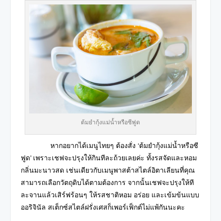
ต้มยำกุ้งแม่น้ำหรือซีฟูด
หากอยากได้เมนูไทยๆ ต้องสั่ง ‘ต้มยำกุ้งแม่น้ำหรือซี
ฟูด’ เพราะเชฟจะปรุงให้กินทีละถ้วยเลยค่ะ ทั้งรสจัดและหอม
กลิ่นมะนาวสด เช่นเดียวกับเมนูพาสต้าสไตล์อิตาเลียนที่คุณ
สามารถเลือกวัตถุดิบได้ตามต้องการ จากนั้นเชฟจะปรุงให้ที
ละจานแล้วเสิร์ฟร้อนๆ ให้รสชาติหอม อร่อย และเข้มข้นแบบ
ออริจินัล สเต็กซ์สไตล์ฝรั่งเศสก็เพอร์เฟ็กต์ไม่แพ้กันนะคะ