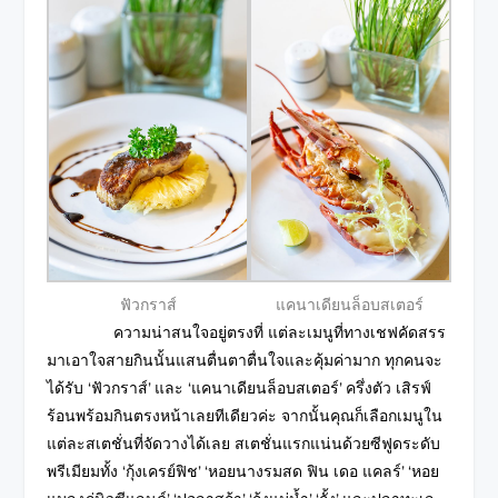
ฟัวกราส์
แคนาเดียนล็อบสเตอร์
ความน่าสนใจอยู่ตรงที่ แต่ละเมนูที่ทางเชฟคัดสรร
มาเอาใจสายกินนั้นแสนตื่นตาตื่นใจและคุ้มค่ามาก ทุกคนจะ
ได้รับ ‘ฟัวกราส์’ และ ‘แคนาเดียนล็อบสเตอร์’ ครึ่งตัว เสิรฟ์
ร้อนพร้อมกินตรงหน้าเลยทีเดียวค่ะ จากนั้นคุณก็เลือกเมนูใน
แต่ละสเตชั่นที่จัดวางได้เลย สเตชั่นแรกแน่นด้วยซีฟูดระดับ
พรีเมียมทั้ง ‘กุ้งเครย์ฟิช’ ‘หอยนางรมสด ฟิน เดอ แคลร์’ ‘หอย