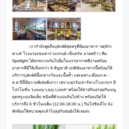
เรากำลังพูดถึงบุฟเฟ่ต์สุดหรูที่ห้องอาหาร ‘จตุจักร
คาเฟ่’ โรงแรมเซนทาราแกรนด์ เซ็นทรัล ลาดพร้าว ทีม
Spotlight ได้ยกขบวนกันไปอิ่มในบรรยากาศดีงามพร้อม
อาหารที่มีให้เลือกกว่า 8 สัญชาติ ปกติห้องอาหารนี้พร้อมให้
บริการบุฟเฟ่ต์มื้อกลางวันและมื้อค้ำ แต่เฉพาะเดือนก.ค.-
ส.ค.ปีนี้มีความพิเศษยิ่งกว่า เพราะทุกวันเสาร์ทางโรงแรมฯ มี
โปรโมชั่น ‘Luxury Lazy Lunch’ พร้อมให้สายกินอร่อยกับเมนู
สุดหรูแบบจัดเต็ม ชนิดที่ตัวแน่นกันไปข้าง พร้อมเปิดให้
บริการถึง 6 ชั่วโมงเต็ม (12.00-18.00 น.) กินไปชิลล์ไป นั่ง
พักท้องให้สบายพุงแล้วไปลุยกินต่อยังได้เลยล่ะ