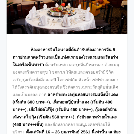
ห้องอาหารจีนไดนาสตี้ต้นตำรับห้องอาหารจีน 5
ดาวย่านลาดพร้าวและเป็นแห่งแรกของโรงแรมและรีสอร์ท
ในเครือเซ็นทารา
ต้อนรับเทศกาลตรุษจีนปีหมาทอง ด้วยเมนู
มงคลเสริมความสุข โชคลาภ ให้คุณและครอบครัวมีชีวิต
เจริญรุ่งเรืองมั่งมีตลอดปี โดยเชฟกัม หัวหน้าเชฟชาวฮ่องกง
ได้รังสรรค์เมนูฉลองตรุษจีนซึ่งคัดสรรเฉพาะวัตถุดิบชั้นเลิศ
และเป็นมงคล อาทิ
สาหร่ายทะเลตุ๋นหอยนางรมแห้งน้ำแดง
(เริ่มต้น 600 บาท++)
,
เห็ดหอมญี่ปุ่นน้ำแดง (เริ่มต้น 400
บาท++)
,
เยื่อไผ่ยัดไส้กุ้ง (เริ่มต้น 450 บาท++)
,
กุ้งสดผักป๋วย
เล้งราดไข่กุ้ง (เริ่มต้น 560 บาท++)
,
กังป๋วยสาหร่ายน้ำแดง
(450 บาท++/ชิ้น)
และอีกหลากหลายเมนูมงคลพร้อมให้
บริการ
ตั้งแต่วันที่ 16 – 26 กุมภาพันธ์ 2561 นี้เท่านั้น
ณ ห้อง