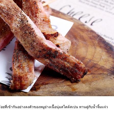
ยที่เข้ากันอย่างลงตัวของหมูย่างเนื้อนุ่มสไตล์สเปน ทานคู่กับน้ำจิ้มแจ่ว