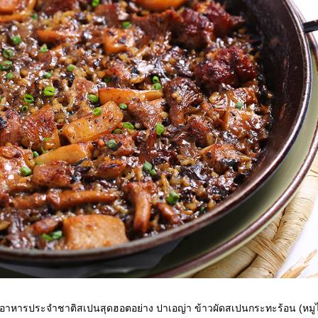
นูอาหารประจำชาติสเปนสุดฮอตอย่าง ปาเอญ่า ข้าวผัดสเปนกระทะร้อน
(หมู