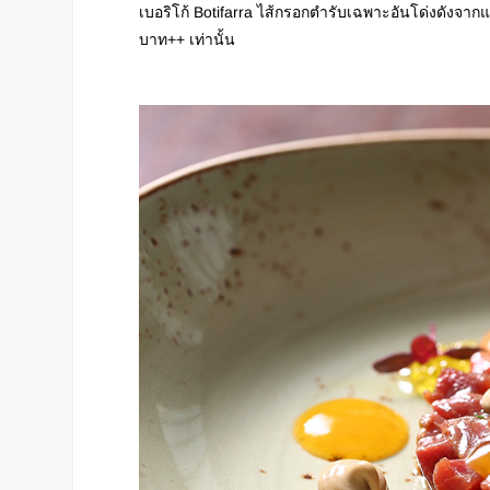
เบอริโก้ Botifarra ไส้กรอกตำรับเฉพาะอันโด่งดังจา
บาท++ เท่านั้น