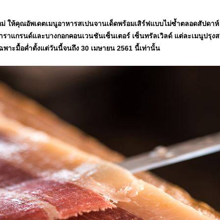
ม่ ให้คุณอัพเดตเมนูอาหารสเปนจานเด็ดพร้อมเสิร์ฟแบบไม่ซ้ำตลอดสัปดาห์
าราแกรนด์และบางกอกคอนเวนชันเซ็นเตอร์ เซ็นทรัลเวิลด์ แต่ละเมนูปรุง
าะมื้อค่ำตั้งแต่วันนี้จนถึง 30 เมษายน 2561 นี้เท่านั้น