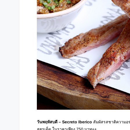
วันพฤหัสบดี
– Secreto Iberico
สัมผัสรสชาติความอร่อ
สูตรเด็ด ในราคาเพียง 750 บาท++