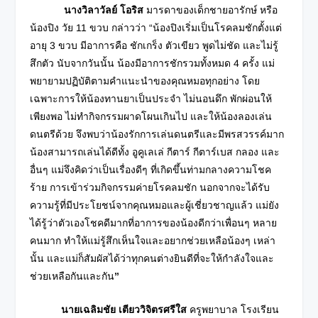
นางวิลาวัลย์ โอริส
มารดาของเด็กชายอารักษ์ หรือ
น้องปิง วัย 11 ขวบ กล่าวว่า “น้องปิงเริ่มเป็นโรคลมชักตั้งแต่
อายุ 3 ขวบ มีอาการคือ ชักเกร็ง ตัวเขียว พูดไม่ชัด และไม่รู้
สึกตัว นับจากวันนั้น น้องมีอาการชักรวมทั้งหมด 4 ครั้ง แม่
พยายามปฏิบัติตามคำแนะนำของคุณหมอทุกอย่าง โดย
เฉพาะการให้น้องทานยาเป็นประจำ ไม่นอนดึก พักผ่อนให้
เพียงพอ ไม่ทำกิจกรรมผาดโผนเกินไป และให้น้องลองเล่น
ดนตรีด้วย จึงพบว่าน้องรักการเล่นดนตรีและมีพรสวรรค์มาก
น้องสามารถเล่นได้ดีทั้ง อูคูเลเล่ กีตาร์ กีตาร์เบส กลอง และ
อื่นๆ แม่จึงคิดว่าเป็นเรื่องดีๆ ที่เกิดขึ้นท่ามกลางความโชค
ร้าย การเข้าร่วมกิจกรรมค่ายโรคลมชัก นอกจากจะได้รับ
ความรู้ที่มีประโยชน์จากคุณหมอและผู้เชี่ยวชาญแล้ว แม่ยัง
ได้รู้ว่าตัวเองโชคดีมากที่อาการของน้องดีกว่าเพื่อนๆ หลาย
คนมาก ทำให้แม่รู้สึกเห็นใจและอยากช่วยเหลือน้องๆ เหล่า
นั้น และแม่ก็สัมผัสได้ว่าทุกคนต่างยินดีที่จะให้กำลังใจและ
ช่วยเหลือกันและกัน
”
นายเฉลิมชัย เตียววิจิตรศรีใส
ครูพยาบาล โรงเรียน