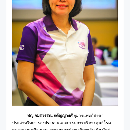
พญ.กมรวรรณ กตัญญูวงศ์
กุมารแพทย์สาขา
ประสาทวิทยา รองประธานและกรรมการบริหารศูนย์โรค
สมองภาคเหนือ คณะแพทยศาสตร์ มหาวิทยาลัยเชียงใหม่